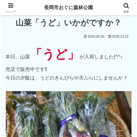
長岡市おぐに森林公園
メニュー
検索
山菜「うど」いかがですか？
2024.04.20
2025.10.15
「うど」
本日、山菜
が入荷しました(^^♪
売店で販売中です!!
今日の夕飯は、うどのきんぴらや天ぷらにしませんか？