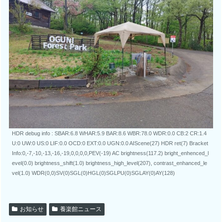
HDR debug info : SBAR:6.8 WHAR:5.9 BAR:8.6 WBR:78.0 WDR:0.0 CB:2 CR:1.4
U:0 UW:0 US:0 LIF:0.0 OCD:0 EXT:0.0 UGN:0.0 AIScene(27) HDR ret(7) Bracket
Info:0,-7,-10,-13,-16,-19,0,0,0,0,PEV(-19) AC brightness(117.2) bright_enhenced_l
evel(0.0) brightness_shift(1.0) brightness_high_level(207), contrast_enhanced_le
vel(1.0) WDR(0,0)SV(0)SGL(0)HGL(0)SGLPU(0)SGLAY(0)AY(128)
お知らせ
養楽館ニュース