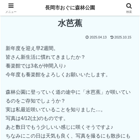
長岡市おぐに森林公園
メニュー
検索
水芭蕉
2025.04.13
2025.10.15
新年度を迎え早2週間。
皆さん新生活に慣れてきましたか？
養楽館では3名が仲間入り♪
今年度も養楽館をよろしくお願いいたします。
森林公園に登っていく道の途中に「水芭蕉」が咲いてい
るのをご存知でしょうか？
実は私最近咲いていることを知りました…。
写真は4/12(土)のものです。
あと数日でもう少しいい感じに咲くそうですよ♪
ちなみにこの日は天気も良く、写真を撮るにも散歩にも